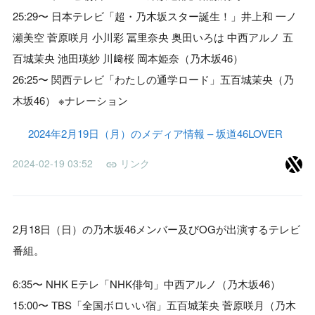
25:29〜 日本テレビ「超・乃木坂スター誕生！」井上和 一ノ
瀬美空 菅原咲月 小川彩 冨里奈央 奥田いろは 中西アルノ 五
百城茉央 池田瑛紗 川﨑桜 岡本姫奈（乃木坂46）
26:25〜 関西テレビ「わたしの通学ロード」五百城茉央（乃
木坂46） ※ナレーション
2024年2月19日（月）のメディア情報 – 坂道46LOVER
2024-02-19 03:52
リンク
2月18日（日）の乃木坂46メンバー及びOGが出演するテレビ
番組。
6:35〜 NHK Eテレ「NHK俳句」中西アルノ（乃木坂46）
15:00〜 TBS「全国ボロいい宿」五百城茉央 菅原咲月（乃木