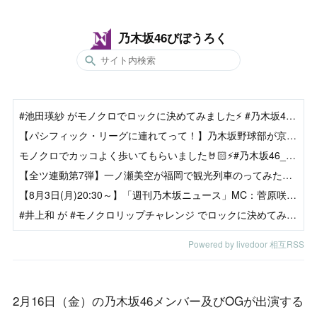
乃木坂46びぼうろく
#池田瑛紗 がモノクロでロックに決めてみました⚡️ #乃木坂46_是非に及ばず#乃木坂46
【パシフィック・リーグに連れてって！】乃木坂野球部が京セラドーム大阪にいってみた！【黒見の声出し】
モノクロでカッコよく歩いてもらいました🤘🏻⚡️#乃木坂46_是非に及ばず#五百城茉央 #乃木坂46
【全ツ連動第7弾】一ノ瀬美空が福岡で観光列車のってみた！【一ノ瀬列車旅第3弾】
【8月3日(月)20:30～】「週刊乃木坂ニュース」MC：菅原咲月【毎週(月)夜に生配信】
#井上和 が #モノクロリップチャレンジ でロックに決めてみました⚡️💄 #乃木坂46_是非に及ばず#乃木坂46
Powered by livedoor 相互RSS
2月16日（金）の乃木坂46メンバー及びOGが出演する