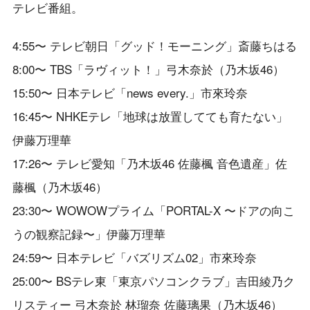
テレビ番組。
4:55〜 テレビ朝日「グッド！モーニング」斎藤ちはる
8:00〜 TBS「ラヴィット！」弓木奈於（乃木坂46）
15:50〜 日本テレビ「news every.」市來玲奈
16:45〜 NHKEテレ「地球は放置してても育たない」
伊藤万理華
17:26〜 テレビ愛知「乃木坂46 佐藤楓 音色遺産」佐
藤楓（乃木坂46）
23:30〜 WOWOWプライム「PORTAL-X 〜ドアの向こ
うの観察記録〜」伊藤万理華
24:59〜 日本テレビ「バズリズム02」市來玲奈
25:00〜 BSテレ東「東京パソコンクラブ」吉田綾乃ク
リスティー 弓木奈於 林瑠奈 佐藤璃果（乃木坂46）