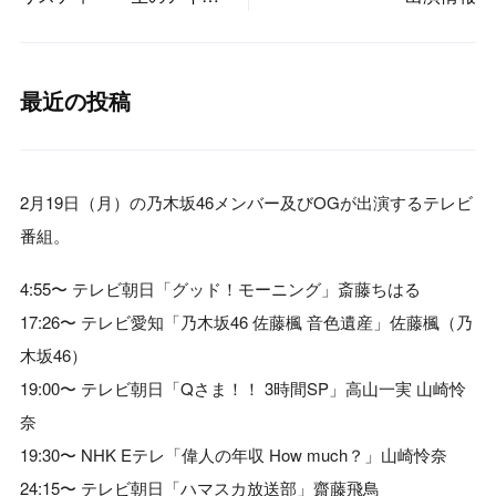
ルが好き」アフタートー
ク
最近の投稿
2月19日（月）の乃木坂46メンバー及びOGが出演するテレビ
番組。
4:55〜 テレビ朝日「グッド！モーニング」斎藤ちはる
17:26〜 テレビ愛知「乃木坂46 佐藤楓 音色遺産」佐藤楓（乃
木坂46）
19:00〜 テレビ朝日「Qさま！！ 3時間SP」高山一実 山崎怜
奈
19:30〜 NHK Eテレ「偉人の年収 How much？」山崎怜奈
24:15〜 テレビ朝日「ハマスカ放送部」齋藤飛鳥