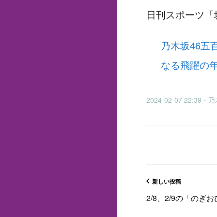
乃木坂46 賀喜遥香、表
日刊スポーツ「
乃木坂46 瀬戸口心月
乃木坂46 金川紗耶 1
乃木坂46五
なる飛躍の年に
2024-02-07 22:3
新しい投稿
2/8、2/9の「のぎ