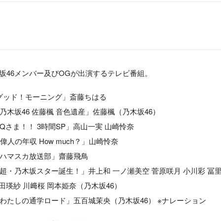
木坂46メンバー及びOGが出演するテレビ番組。
日「グッド！モーニング」斎藤ちはる
知「乃木坂46 佐藤楓 音色遺産」佐藤楓（乃木坂46）
日「Qさま！！ 3時間SP」高山一実 山崎怜奈
レ「偉人の年収 How much？」山崎怜奈
日「ハマスカ放送部」齋藤飛鳥
ビ「超・乃木坂スター誕生！」井上和 一ノ瀬美空 菅原咲月 小川彩 冨
田瑛紗 川﨑桜 岡本姫奈（乃木坂46）
ビ「わたしの通学ロード」五百城茉央（乃木坂46） ※ナレーション