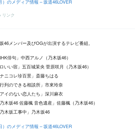
（月）のメディア情報 – 坂道46LOVER
リンク
木坂46メンバー及びOGが出演するテレビ番組。
レ「NHK俳句」中西アルノ（乃木坂46）
全国ボロいい宿」五百城茉央 菅原咲月（乃木坂46）
日「ナニコレ珍百景」斎藤ちはる
ビ「行列のできる相談所」市來玲奈
日「アイのない恋人たち」深川麻衣
知「乃木坂46 佐藤楓 音色遺産」佐藤楓（乃木坂46）
京「乃木坂工事中」乃木坂46
（日）のメディア情報 – 坂道46LOVER