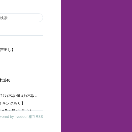
声出し】
木坂46
最後のみーきゅんに注目👀💕本日も #告白したい病 を真夏の全国ツアー2026 大阪公演よりチラ見せ💘#乃木坂46 #乃木坂46_告白したい病
イキングあり】
列車のフリが可愛すぎる #告白したい病 を真夏の全国ツアー2026 大阪公演よりチラ見せ💘#乃木坂46 #乃木坂46_告白したい病
wered by livedoor 相互RSS
櫻坂46 山下瞳月、表紙＆巻頭特集！裏表紙は武元唯衣！乃木坂46 海邉朱莉も登場！「B.L.T. 2026年 6月号」本日4/28発売！