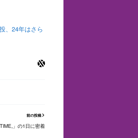
8発売！
の火曜日】
投、24年はさら
前の投稿
TIME,」の1日に密着