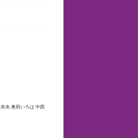
里奈央 奥田いろは 中西