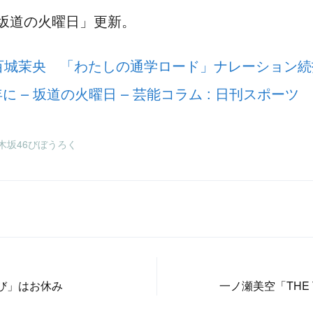
紙＆巻頭グラビア！「週刊少年サンデー 2026年 No.22・23 合併号」本日4/2
坂道の火曜日」更新。
 創刊初のViViビューティーアンバサダー就任 切り開く無限の可能性【坂道
st写真集、6/30発売決定！【予約開始】
百城茉央 「わたしの通学ロード」ナレーション続
 – 坂道の火曜日 – 芸能コラム : 日刊スポーツ
9・乃木坂46びぼうろく
おび」はお休み
一ノ瀬美空「THE 