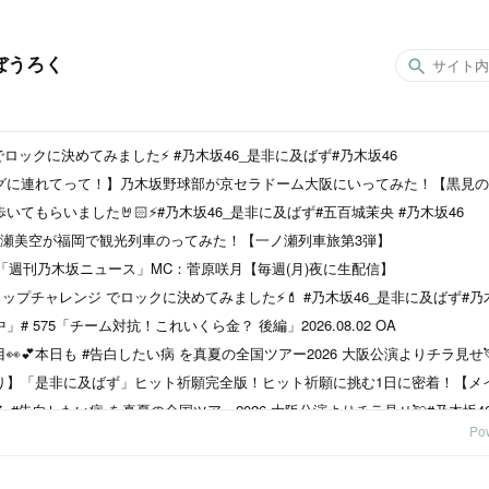
ぼうろく
ロックに決めてみました⚡️ #乃木坂46_是非に及ばず#乃木坂46
グに連れてって！】乃木坂野球部が京セラドーム大阪にいってみた！【黒見の
てもらいました🤘🏻⚡️#乃木坂46_是非に及ばず#五百城茉央 #乃木坂46
ノ瀬美空が福岡で観光列車のってみた！【一ノ瀬列車旅第3弾】
0～】「週刊乃木坂ニュース」MC：菅原咲月【毎週(月)夜に生配信】
リップチャレンジ でロックに決めてみました⚡️💄 #乃木坂46_是非に及ばず#乃
 575「チーム対抗！これいくら金？ 後編」2026.08.02 OA
り】「是非に及ばず」ヒット祈願完全版！ヒット祈願に挑む1日に密着！【メ
Po
て選手権2026【2026.5.3 24:45〜 テレビ東京】