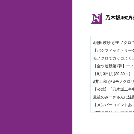
乃木坂46び
#池田瑛紗 がモノクロで
【パシフィック・リー
モノクロでカッコよく歩い
【全ツ連動第7弾】一
【8月3日(月)20:3
#井上和 が #モノクロ
【公式】「乃木坂工事中」#
【メンバーコメントあ
「乃木坂工事中」MVここ見