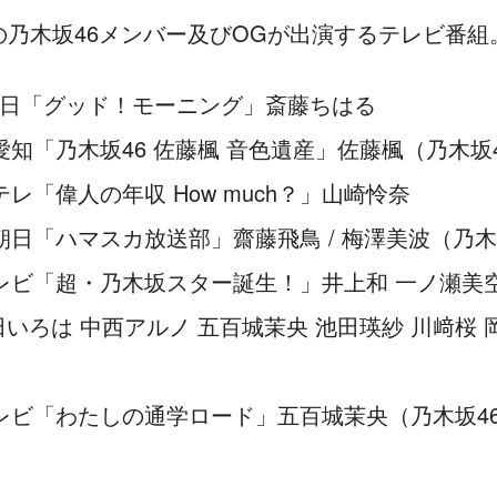
紙＆巻頭グラビア！「週刊少年サンデー 2026年 No.22・23 合併号」本日4/2
）の乃木坂46メンバー及びOGが出演するテレビ番組
 創刊初のViViビューティーアンバサダー就任 切り開く無限の可能性【坂道
st写真集、6/30発売決定！【予約開始】
ビ朝日「グッド！モーニング」斎藤ちはる
レビ愛知「乃木坂46 佐藤楓 音色遺産」佐藤楓（乃木坂
K Eテレ「偉人の年収 How much？」山崎怜奈
レビ朝日「ハマスカ放送部」齋藤飛鳥 / 梅澤美波（乃木
本テレビ「超・乃木坂スター誕生！」井上和 一ノ瀬美
田いろは 中西アルノ 五百城茉央 池田瑛紗 川﨑桜
西テレビ「わたしの通学ロード」五百城茉央（乃木坂4