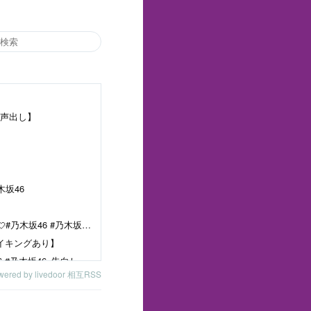
声出し】
木坂46
最後のみーきゅんに注目👀💕本日も #告白したい病 を真夏の全国ツアー2026 大阪公演よりチラ見せ💘#乃木坂46 #乃木坂46_告白したい病
イキングあり】
列車のフリが可愛すぎる #告白したい病 を真夏の全国ツアー2026 大阪公演よりチラ見せ💘#乃木坂46 #乃木坂46_告白したい病
wered by livedoor 相互RSS
櫻坂46 山下瞳月、表紙＆巻頭特集！裏表紙は武元唯衣！乃木坂46 海邉朱莉も登場！「B.L.T. 2026年 6月号」本日4/28発売！