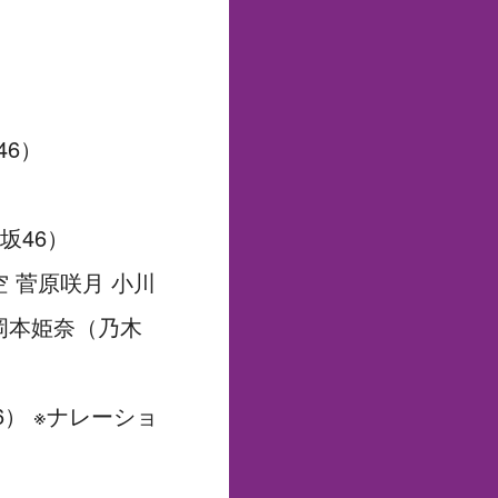
8発売！
。
の火曜日】
46）
坂46）
空 菅原咲月 小川
 岡本姫奈（乃木
6） ※ナレーショ