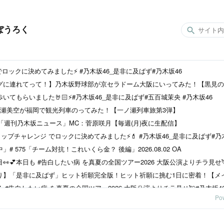
ぼうろく
ロックに決めてみました⚡️ #乃木坂46_是非に及ばず#乃木坂46
グに連れてって！】乃木坂野球部が京セラドーム大阪にいってみた！【黒見の
てもらいました🤘🏻⚡️#乃木坂46_是非に及ばず#五百城茉央 #乃木坂46
ノ瀬美空が福岡で観光列車のってみた！【一ノ瀬列車旅第3弾】
0～】「週刊乃木坂ニュース」MC：菅原咲月【毎週(月)夜に生配信】
リップチャレンジ でロックに決めてみました⚡️💄 #乃木坂46_是非に及ばず#乃
 575「チーム対抗！これいくら金？ 後編」2026.08.02 OA
り】「是非に及ばず」ヒット祈願完全版！ヒット祈願に挑む1日に密着！【メ
Po
て選手権2026【2026.5.3 24:45〜 テレビ東京】