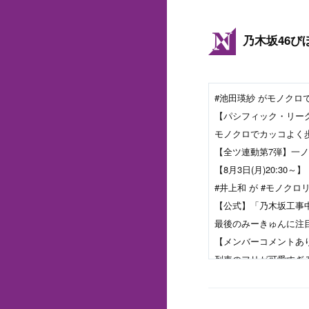
乃木坂46び
#池田瑛紗 がモノクロで
【パシフィック・リー
モノクロでカッコよく歩い
【全ツ連動第7弾】一
【8月3日(月)20:3
#井上和 が #モノクロ
【公式】「乃木坂工事中」#
【メンバーコメントあ
「乃木坂工事中」MVここ見