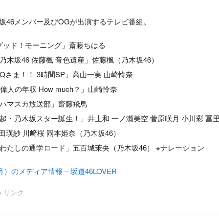
木坂46メンバー及びOGが出演するテレビ番組。
日「グッド！モーニング」斎藤ちはる
知「乃木坂46 佐藤楓 音色遺産」佐藤楓（乃木坂46）
日「Qさま！！ 3時間SP」高山一実 山崎怜奈
レ「偉人の年収 How much？」山崎怜奈
日「ハマスカ放送部」齋藤飛鳥
ビ「超・乃木坂スター誕生！」井上和 一ノ瀬美空 菅原咲月 小川彩 冨
田瑛紗 川﨑桜 岡本姫奈（乃木坂46）
ビ「わたしの通学ロード」五百城茉央（乃木坂46） ※ナレーション
（月）のメディア情報 – 坂道46LOVER
リンク