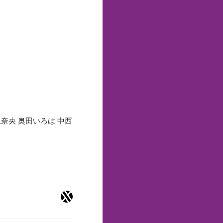
里奈央 奥田いろは 中西