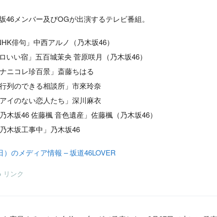
木坂46メンバー及びOGが出演するテレビ番組。
レ「NHK俳句」中西アルノ（乃木坂46）
全国ボロいい宿」五百城茉央 菅原咲月（乃木坂46）
日「ナニコレ珍百景」斎藤ちはる
ビ「行列のできる相談所」市來玲奈
日「アイのない恋人たち」深川麻衣
知「乃木坂46 佐藤楓 音色遺産」佐藤楓（乃木坂46）
京「乃木坂工事中」乃木坂46
（日）のメディア情報 – 坂道46LOVER
リンク