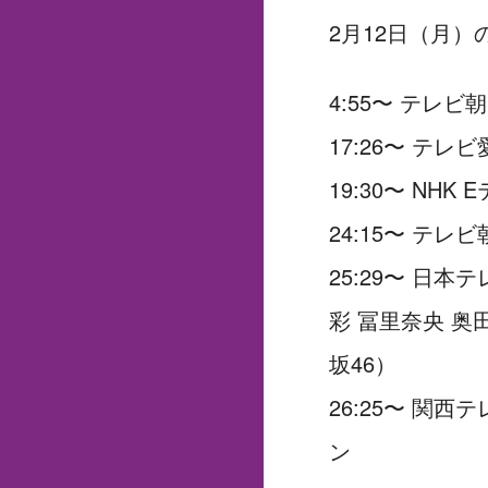
乃木坂46 賀喜遥香、表
2月12日（月
乃木坂46 瀬戸口心月
乃木坂46 金川紗耶 1
4:55〜 テレ
17:26〜 テ
19:30〜 NH
24:15〜 テ
25:29〜 日
彩 冨里奈央 奥
坂46）
26:25〜 関
ン